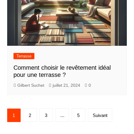
Terrasse
Comment choisir le revêtement idéal
pour une terrasse ?
Gilbert Suchet
juillet 21, 2024
0
Pagination
1
2
3
…
5
Suivant
des
publications