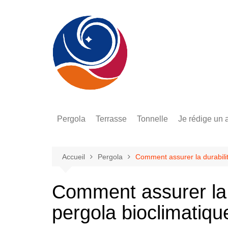
Aller
au
contenu
Pergola
Terrasse
Tonnelle
Je rédige un a
Bois
Bois
Jardin
Bioclimatique
Plot
Pliant
Accueil
Pergola
Comment assurer la durabilit
Aluminium
Dalle
3×3
Comment assurer la d
Adossée
Lame
Toile
pergola bioclimatiqu
Toile
Extérieur
4×3
Fer
Piscine
Bois