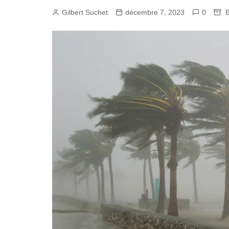
Rideau
Gilbert Suchet
décembre 7, 2023
Fer
0
B
Aluminium