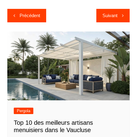
Navigation
Précédent
Suivant
de
l’article
Pergola
Top 10 des meilleurs artisans
menuisiers dans le Vaucluse